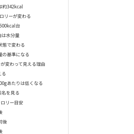
約342kcal
カロリーが変わる
0kcal台
由は水分量
の状態で変わる
計量の基準になる
ーが変わって見える理由
える
00gあたりは低くなる
態名を見る
カロリー目安
後
前後
後