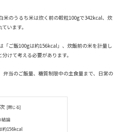
のうるち米は炊く前の穀粒100gで342kcal、炊
されています。
ご飯100gは約156kcal」、炊飯前の米を計量し
l」と分けて考える必要があります。
合、弁当のご飯量、糖質制限中の主食量まで、日常の
次
の結論
約156kcal