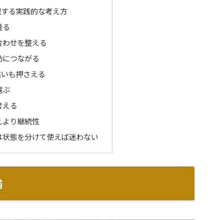
理する実践的な考え方
量る
合わせを整える
動につながる
違いも押さえる
選ぶ
考える
えより継続性
gは状態を分けて使えば迷わない
論