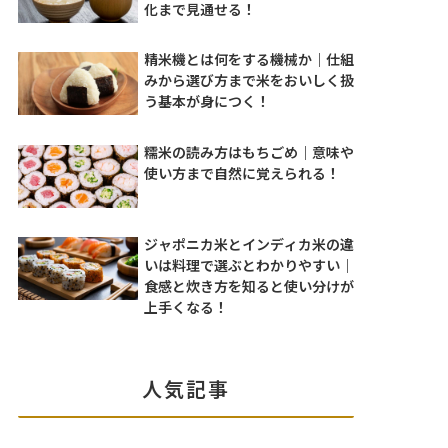
化まで見通せる！
精米機とは何をする機械か｜仕組
みから選び方まで米をおいしく扱
う基本が身につく！
糯米の読み方はもちごめ｜意味や
使い方まで自然に覚えられる！
ジャポニカ米とインディカ米の違
いは料理で選ぶとわかりやすい｜
食感と炊き方を知ると使い分けが
上手くなる！
人気記事