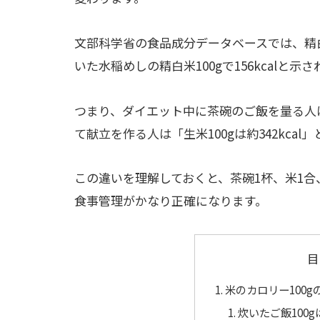
文部科学省の食品成分データベースでは、精白米
いた水稲めしの精白米100gで156kcalと示
つまり、ダイエット中に茶碗のご飯を量る人は「
て献立を作る人は「生米100gは約342kca
この違いを理解しておくと、茶碗1杯、米1
食事管理がかなり正確になります。
目
米のカロリー100g
炊いたご飯100gは