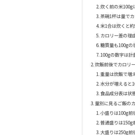
炊く前の米100gは
茶碗1杯は量で
米1合は炊くと約50
カロリー差の理
糖質量も100g
100gの数字は
炊飯前後でカロリ
重量は炊飯で増
水分が増えると1
食品成分表は状
量別に見るご飯の
小盛りは100g前
普通盛りは150g
大盛りは250g前