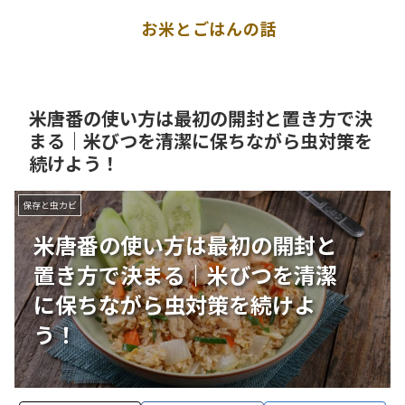
お米とごはんの話
米唐番の使い方は最初の開封と置き方で決
まる｜米びつを清潔に保ちながら虫対策を
続けよう！
保存と虫カビ
米唐番の使い方は最初の開封と
置き方で決まる｜米びつを清潔
に保ちながら虫対策を続けよ
う！