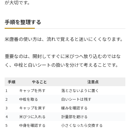
が大切です。
手順を整理する
米唐番の使い方は、流れで覚えると迷いにくくなります。
重要なのは、開封してすぐに米びつへ放り込むのではな
く、中栓と白いシートの扱いを分けて考えることです。
手順
やること
注意点
1
キャップを外す
落とさないように置く
2
中栓を取る
白いシートは残す
3
キャップを戻す
緩みを確認する
4
米びつに入れる
計量部を避ける
5
中身を確認する
小さくなったら交換する