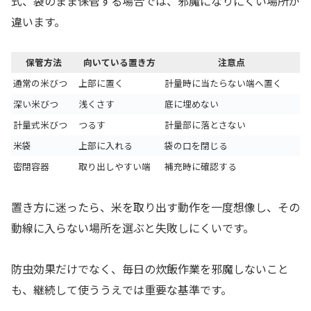
式、袋のまま保管する場合では、邪魔になりにくい場所が
違います。
保管方法
向いている置き方
注意点
通常の米びつ
上部に置く
計量時に当たらない端へ置く
深い米びつ
浅くさす
底に埋めない
計量式米びつ
つるす
計量部に落とさない
米袋
上部に入れる
袋の口を閉じる
密閉容器
取り出しやすい端
補充時に確認する
置き方に迷ったら、米を取り出す動作を一度想像し、その
動線に入らない場所を選ぶと失敗しにくいです。
防虫効果だけでなく、毎日の炊飯作業を邪魔しないこと
も、継続して使ううえでは重要な基準です。