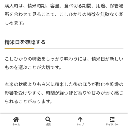
購入時は、精米時期、容量、食べ切る期間、用途、保管場
所を合わせて見ることで、こしひかりの特徴を無駄なく楽
しめます。
精米日を確認する
こしひかりの特徴をしっかり味わうには、精米日が新しい
ものを選ぶことが大切です。
玄米の状態よりも白米に精米した後のほうが酸化や乾燥の
影響を受けやすく、時間が経つほど香りや甘みが弱く感じ
られることがあります。
店頭で選ぶときは、産地名や価格だけでなく、袋に記載さ
ホーム
検索
トップ
サイドバー
れた精米時期を確認し、家庭で食べ切れる量を選ぶと無駄