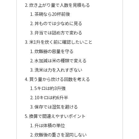
炊き上がり量で人数を見積もる
茶碗なら20杯前後
丼ものでは少なめに見る
弁当では詰め方で変わる
米1升を炊く前に確認したいこと
炊飯器の容量を守る
水加減は米の種類で変える
洗米は力を入れすぎない
買う量から炊ける回数を考える
5キロは約3升強
10キロは約6升半
保存では湿気を避ける
換算で間違えやすいポイント
升は体積の単位
炊飯後の重さを混同しない