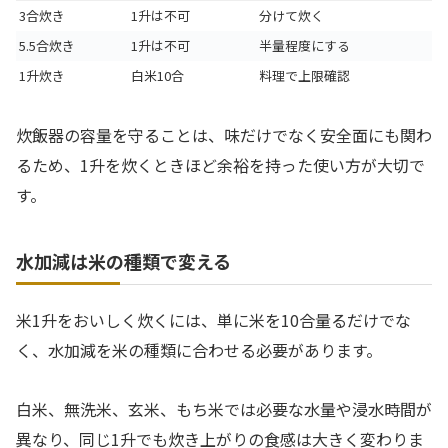
3合炊き
1升は不可
分けて炊く
5.5合炊き
1升は不可
半量程度にする
1升炊き
白米10合
料理で上限確認
炊飯器の容量を守ることは、味だけでなく安全面にも関わ
るため、1升を炊くときほど余裕を持った使い方が大切で
す。
水加減は米の種類で変える
米1升をおいしく炊くには、単に米を10合量るだけでな
く、水加減を米の種類に合わせる必要があります。
白米、無洗米、玄米、もち米では必要な水量や浸水時間が
異なり、同じ1升でも炊き上がりの食感は大きく変わりま