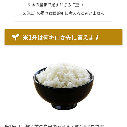
水の量まで足すとさらに重い
米1升の重さは目的別に考えると迷いません
米1升は何キロか先に答えます
米1升は、炊く前の白米で考えると約1.5キロです。