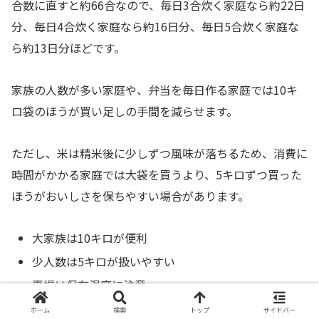
合数に直すと約66合なので、毎日3合炊く家庭なら約22日
分、毎日4合炊く家庭なら約16日分、毎日5合炊く家庭な
ら約13日分ほどです。
家族の人数が多い家庭や、弁当を毎日作る家庭では10キ
ロ袋のほうが買い足しの手間を減らせます。
ただし、米は精米後に少しずつ風味が落ちるため、消費に
時間がかかる家庭では大袋を買うより、5キロずつ買った
ほうがおいしさを保ちやすい場合があります。
大家族は10キロが便利
少人数は5キロが扱いやすい
夏場は保存温度に注意
開封後は密閉保存が安心
ホーム
検索
トップ
サイドバー