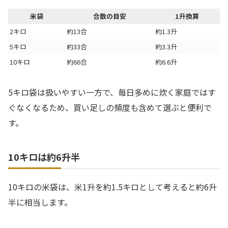
米袋
合数の目安
1升換算
2キロ
約13合
約1.3升
5キロ
約33合
約3.3升
10キロ
約66合
約6.6升
5キロ袋は扱いやすい一方で、毎日多めに炊く家庭ではす
ぐなくなるため、買い足しの頻度も含めて選ぶと便利で
す。
10キロは約6升半
10キロの米袋は、米1升を約1.5キロとして考えると約6升
半に相当します。