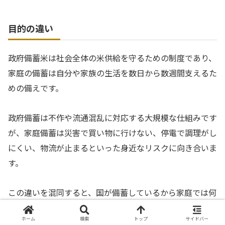
目的の違い
政府備蓄米は社会全体の米供給を守るための制度であり、
家庭の備蓄は自分や家族の生活を数日から数週間支えるた
めの備えです。
政府備蓄は不作や流通混乱に対応する大規模な仕組みです
が、家庭備蓄は災害で買い物に行けない、停電で調理がし
にくい、物流が止まるといった身近なリスクに向き合いま
す。
この違いを混同すると、国が備蓄しているから家庭では何
もしなくてよいと考えたり、反対に家庭で大量に買い込め
ホーム
検索
トップ
サイドバー
ば社会不安に備えられると考えたりしがちです。