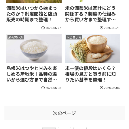
備蓄米はいつから始まっ
米の備蓄米は家計にどう
たのか？制度開始と店頭
関係する？制度の仕組み
販売の時期まで整理！
から買い方まで整理す
る！
2026.06.27
2026.06.23
米の買い方
米の買い方
島根米はつやと甘みを楽
米一俵の値段はいくら？
しめる産地米｜品種の違
相場の見方と買う前に知
いから選び方まで自然に
りたい基準を整理！
選べる！
2026.06.08
2026.06.06
次のページ