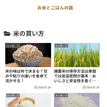
お米とごはんの話
米の買い方
米の買い方
米の買い方
米の味は何で決まる？甘
備蓄米の保存方法は家庭
みや粘りの違いを食卓で
では低温密閉が基本｜お
活かせる！
いしさと安全性を長く保
つ実践策！
2026.07.16
2026.07.14
米の買い方
米の買い方