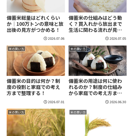
備蓄米総量はどれくらい
備蓄米の仕組みはどう動
か｜100万トンの意味と放
く？買入れから放出まで
出後の見方がつかめる！
生活に関わる流れが見え
る！
2026.07.06
2026.07.05
米の買い方
米の買い方
備蓄米の目的は何か？制
備蓄米の用途は何に使わ
度の役割と家庭での考え
れるのか？制度の仕組み
方まで整理する！
から家庭での考え方まで
整理！
2026.07.01
2026.06.30
米の買い方
米の買い方